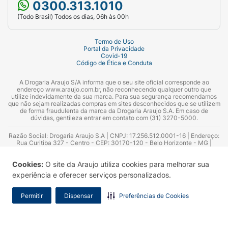
0300.313.1010
(Todo Brasil) Todos os dias, 06h às 00h
Termo de Uso
Portal da Privacidade
Covid-19
Código de Ética e Conduta
A Drogaria Araujo S/A informa que o seu site oficial corresponde ao
endereço www.araujo.com.br, não reconhecendo qualquer outro que
utilize indevidamente da sua marca. Para sua segurança recomendamos
que não sejam realizadas compras em sites desconhecidos que se utilizem
de forma fraudulenta da marca da Drogaria Araujo S.A. Em caso de
dúvidas, gentileza entrar em contato com (31) 3270-5000.
Razão Social: Drogaria Araujo S.A | CNPJ: 17.256.512.0001-16 | Endereço:
Rua Curitiba 327 - Centro - CEP: 30170-120 - Belo Horizonte - MG |
Telefones: 0300.313.1010 e (31) 3270-5000 Horário de funcionamento -
06:00h às 00:00h | Consultores técnicos responsáveis: Hairton Ayres
Cookies:
O site da Araujo utiliza cookies para melhorar sua
Azevedo Guimarães – CRF 10.965 | Yasmin Silva Alvarenga – CRF 52.584 -
Consultor substituto: Thiago Aguiar Pinheiro - CRF Nº 13.748. Alvará
experiência e oferecer serviços personalizados.
Sanitário: 2025020713 | Autorização de Funcionamento da Empresa (AFE):
7.16355-1
Permitir
Dispensar
Preferências de Cookies