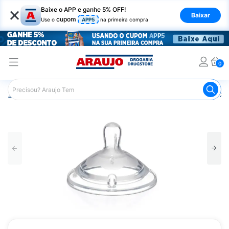
×
Baixe o APP e ganhe 5% OFF!
Baixar
cupom
Use o
APP5
na primeira compra
0
Araujo
Infantil
Amamentação
Bico de Mamadeira