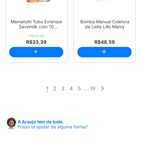
Mamatutti Tubo Extensor
Bomba Manual Coletora
Savemilk com 10
de Leite Lillo Mamy
Unidades
R$39,69
R$33,39
R$48,59
1
2
3
4
5
…
19
A Araujo tem de tudo.
Posso te ajudar de alguma forma?