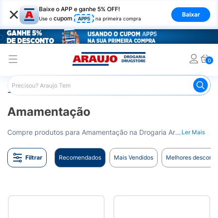
×
Baixe o APP e ganhe 5% OFF!
Baixar
cupom
Use o
APP5
na primeira compra
0
Araujo
Infantil
Amamentação
Amamentação
Compre produtos para Amamentação na Drogaria Araujo. Suporte para esse momento especial entre mãe e bebê. Entrega para todo o Brasil.
Ler Mais
Filtrar
Recomendados
Mais Vendidos
Melhores desconto