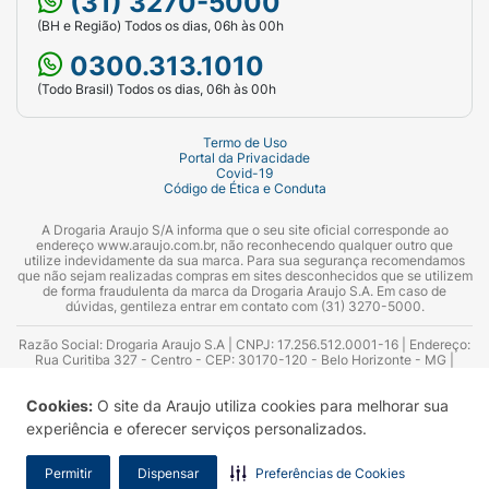
(31) 3270-5000
(BH e Região) Todos os dias, 06h às 00h
0300.313.1010
(Todo Brasil) Todos os dias, 06h às 00h
Termo de Uso
Portal da Privacidade
Covid-19
Código de Ética e Conduta
A Drogaria Araujo S/A informa que o seu site oficial corresponde ao
endereço www.araujo.com.br, não reconhecendo qualquer outro que
utilize indevidamente da sua marca. Para sua segurança recomendamos
que não sejam realizadas compras em sites desconhecidos que se utilizem
de forma fraudulenta da marca da Drogaria Araujo S.A. Em caso de
dúvidas, gentileza entrar em contato com (31) 3270-5000.
Razão Social: Drogaria Araujo S.A | CNPJ: 17.256.512.0001-16 | Endereço:
Rua Curitiba 327 - Centro - CEP: 30170-120 - Belo Horizonte - MG |
Telefones: 0300.313.1010 e (31) 3270-5000 Horário de funcionamento -
06:00h às 00:00h | Consultores técnicos responsáveis: Hairton Ayres
Cookies:
O site da Araujo utiliza cookies para melhorar sua
Azevedo Guimarães – CRF 10.965 | Yasmin Silva Alvarenga – CRF 52.584 -
Consultor substituto: Thiago Aguiar Pinheiro - CRF Nº 13.748. Alvará
experiência e oferecer serviços personalizados.
Sanitário: 2025020713 | Autorização de Funcionamento da Empresa (AFE):
7.16355-1
Permitir
Dispensar
Preferências de Cookies