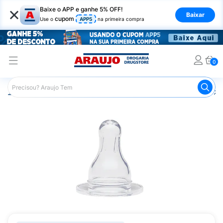
×
Baixe o APP e ganhe 5% OFF!
Baixar
cupom
Use o
APP5
na primeira compra
0
Araujo
Infantil
Amamentação
Bico de Mamadeira