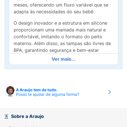
meses, oferecendo um fluxo variável que se
adapta às necessidades do seu bebê.
O design inovador e a estrutura em silicone
proporcionam uma mamada mais natural e
confortável, imitando o formato do peito
materno. Além disso, as tampas são livres de
BPA, garantindo segurança e bem-estar
durante cada refeição.
Ver mais...
As Tampas NUK Perfect Match também
contam com a tecnologia anti-cólica,
ajudando a reduzir a ingestão de ar e
prevenindo desconfortos no seu bebê.
A Araujo tem de tudo.
Posso te ajudar de alguma forma?
Práticas e fáceis de usar, são perfeitas para
momentos em casa ou em passeios. Dê ao
seu bebê o melhor início na alimentação com
a confiança e qualidade NUK!
Sobre a Araujo