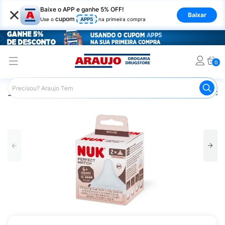
×
Baixe o APP e ganhe 5% OFF!
Baixar
cupom
Use o
APP5
na primeira compra
0
Araujo
Infantil
Amamentação
Bico de Mamadeira