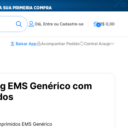
Olá, Entre ou Cadastre-se
R$ 0,00
0
Baixar App
Acompanhar Pedido
Central Araujo
mg EMS Genérico com
dos
mprimidos EMS Genérico