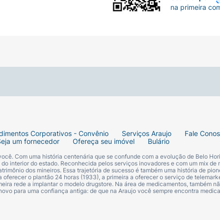
na primeira co
dimentos Corporativos - Convênio
Serviços Araujo
Fale Cono
Seja um fornecedor
Ofereça seu imóvel
Bulário
 você. Com uma história centenária que se confunde com a evolução de Belo Hori
s do interior do estado. Reconhecida pelos serviços inovadores e com um mix de 
trimônio dos mineiros. Essa trajetória de sucesso é também uma história de pion
 oferecer o plantão 24 horas (1933), a primeira a oferecer o serviço de telemarke
primeira rede a implantar o modelo drugstore. Na área de medicamentos, também nã
 novo para uma confiança antiga: de que na Araujo você sempre encontra medi