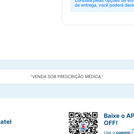
Consulte pelas opções de ent
de entrega, você poderá deci
"VENDA SOB PRESCRIÇÃO MÉDICA."
Baixe o A
atel
OFF!
Use o
cupom