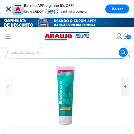
×
Baixe o APP e ganhe 5% OFF!
Baixar
cupom
Use o
APP5
na primeira compra
0
Araujo
Medicamentos
Remédios para Alergias e Infecçõ