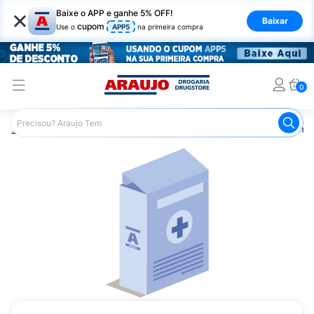
×
Baixe o APP e ganhe 5% OFF!
Baixar
cupom
Use o
APP5
na primeira compra
0
Araujo
Medicamentos
Remédios Cardiológicos
Reméd