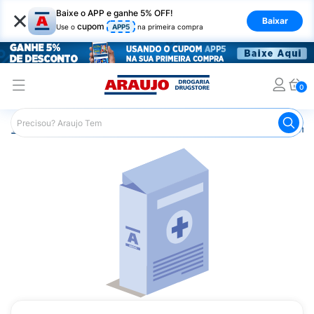
×
Baixe o APP e ganhe 5% OFF!
Baixar
cupom
Use o
APP5
na primeira compra
0
Araujo
Medicamentos
Remédios Cardiológicos
Reméd