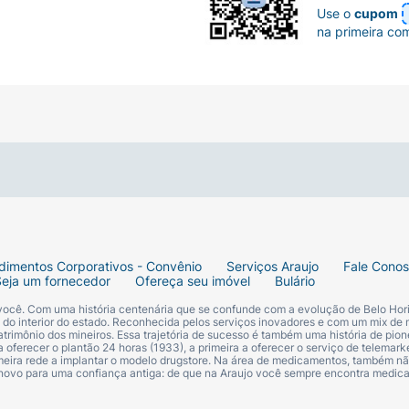
Use o
cupom
na primeira co
dimentos Corporativos - Convênio
Serviços Araujo
Fale Cono
Seja um fornecedor
Ofereça seu imóvel
Bulário
 você. Com uma história centenária que se confunde com a evolução de Belo Hori
s do interior do estado. Reconhecida pelos serviços inovadores e com um mix de 
trimônio dos mineiros. Essa trajetória de sucesso é também uma história de pion
 oferecer o plantão 24 horas (1933), a primeira a oferecer o serviço de telemarke
primeira rede a implantar o modelo drugstore. Na área de medicamentos, também nã
 novo para uma confiança antiga: de que na Araujo você sempre encontra medi