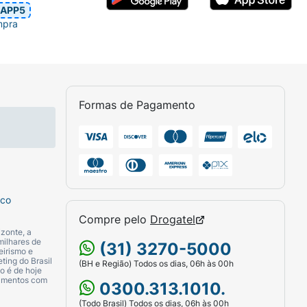
APP5
mpra
Formas de Pagamento
sco
Compre pelo
Drogatel
zonte, a
milhares de
(31) 3270-5000
eirismo e
ting do Brasil
(BH e Região) Todos os dias, 06h às 00h
o é de hoje
camentos com
0300.313.1010.
(Todo Brasil) Todos os dias, 06h às 00h