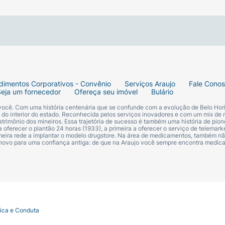
e antes da exposição solar. Reaplicar a cada 2 horas. Ap
, antes de aplicar maquiagem. Para remover, lave a pele 
dimentos Corporativos - Convênio
Serviços Araujo
Fale Cono
Seja um fornecedor
Ofereça seu imóvel
Bulário
 você. Com uma história centenária que se confunde com a evolução de Belo Hori
s do interior do estado. Reconhecida pelos serviços inovadores e com um mix de 
trimônio dos mineiros. Essa trajetória de sucesso é também uma história de pion
 oferecer o plantão 24 horas (1933), a primeira a oferecer o serviço de telemarke
primeira rede a implantar o modelo drugstore. Na área de medicamentos, também nã
 novo para uma confiança antiga: de que na Araujo você sempre encontra medi
tica e Conduta