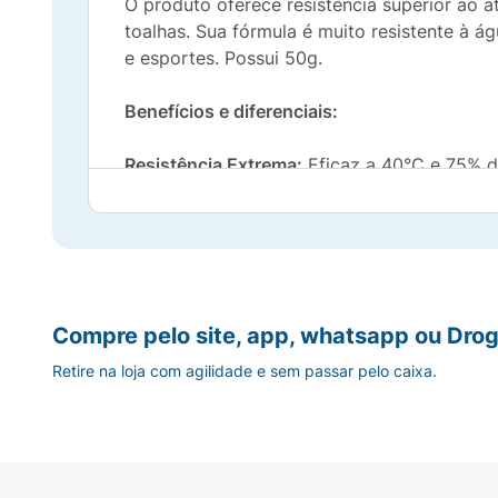
O produto oferece resistência superior ao 
toalhas. Sua fórmula é muito resistente à á
e esportes. Possui 50g.
Benefícios e diferenciais:
Resistência Extrema:
Eficaz a 40°C e 75% d
Resiste ao suor e ao atrito.
Hidratação Com ácido hialurônico e extrato
Máxima Proteção:
Ideal para quem busca p
Compre pelo site, app, whatsapp ou Drog
Retire na loja com agilidade e sem passar pelo caixa.
Não comedogênico:
Não obstrui os poros, 
Dermatologicamente testado: Segurança co
Textura Leve:
Absorção rápida sem pesar na