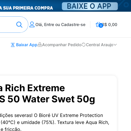
Olá, Entre ou Cadastre-se
R$ 0,00
0
Baixar App
Acompanhar Pedido
Central Araujo
a Rich Extreme
PS 50 Water Swet 50g
ições severas! O Bioré UV Extreme Protection
s (40°C) e umidade (75%). Textura leve Aqua Rich,
 e fricção.