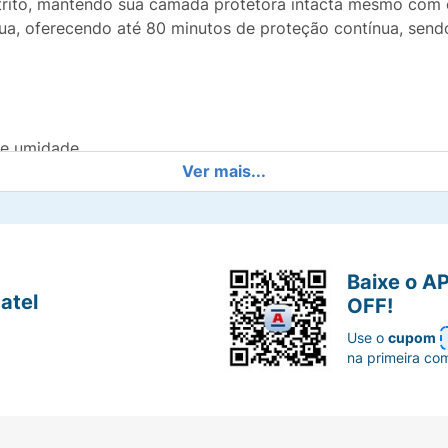
atrito, mantendo sua camada protetora intacta mesmo com 
gua, oferecendo até 80 minutos de proteção contínua, sendo 
e umidade.
Ver mais...
 de eucalipto
Baixe o A
erformance em condições intensas
atel
OFF!
Use o
cupom
evitando a formação de cravos e espinhas.
na primeira co
mprovada para o uso diário.
 pele.