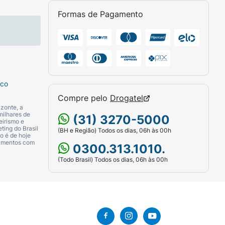
Formas de Pagamento
lique no rosto e pescoço como o último
com sabonete e enxague com água.
sco
Compre pelo
Drogatel
zonte, a
milhares de
(31) 3270-5000
eirismo e
ting do Brasil
(BH e Região) Todos os dias, 06h às 00h
o é de hoje
camentos com
0300.313.1010.
(Todo Brasil) Todos os dias, 06h às 00h