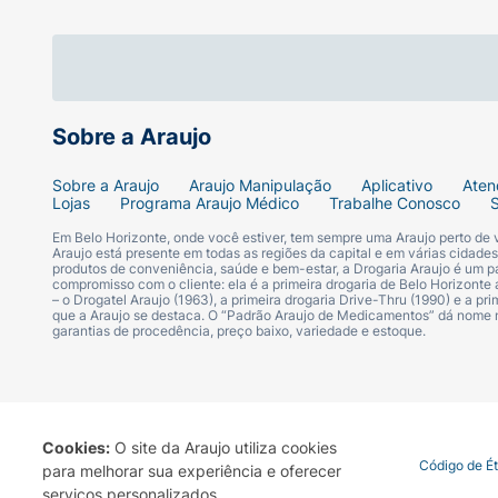
Modo de Usar:
Aplique uniformemente na pel
passo da sua rotina de cuidados com a pele
Sobre a Araujo
Sobre a Araujo
Araujo Manipulação
Aplicativo
Aten
Lojas
Programa Araujo Médico
Trabalhe Conosco
Em Belo Horizonte, onde você estiver, tem sempre uma Araujo perto de
Araujo está presente em todas as regiões da capital e em várias cidade
produtos de conveniência, saúde e bem-estar, a Drogaria Araujo é um pa
compromisso com o cliente: ela é a primeira drogaria de Belo Horizonte a
– o Drogatel Araujo (1963), a primeira drogaria Drive-Thru (1990) e a 
que a Araujo se destaca. O “Padrão Araujo de Medicamentos” dá nome
garantias de procedência, preço baixo, variedade e estoque.
Cookies:
O site da Araujo utiliza cookies
Termo de Uso
Portal da Privacidade
Covid-19
Código de É
para melhorar sua experiência e oferecer
serviços personalizados.