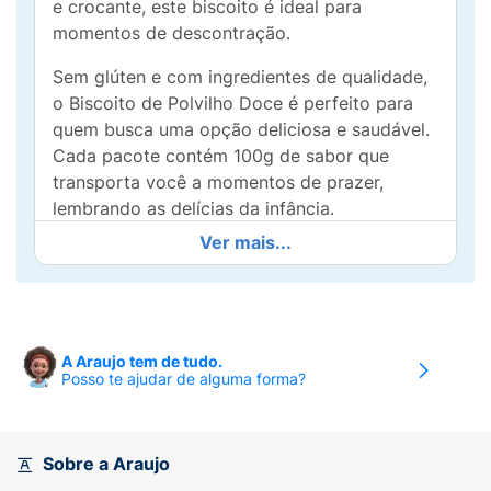
e crocante, este biscoito é ideal para
momentos de descontração.
Sem glúten e com ingredientes de qualidade,
o Biscoito de Polvilho Doce é perfeito para
quem busca uma opção deliciosa e saudável.
Cada pacote contém 100g de sabor que
transporta você a momentos de prazer,
lembrando as delícias da infância.
Ver mais...
Ideal para acompanhar um café, chá ou
simplesmente para beliscar a qualquer hora.
Experimente o Biscoito de Polvilho Doce
Cassini e traga um toque de doçura ao seu
dia. A tradição da marca, que já encanta
A Araujo tem de tudo.
Posso te ajudar de alguma forma?
desde 1968, garante um produto de qualidade
que você não pode deixar de experimentar!
Sobre a Araujo