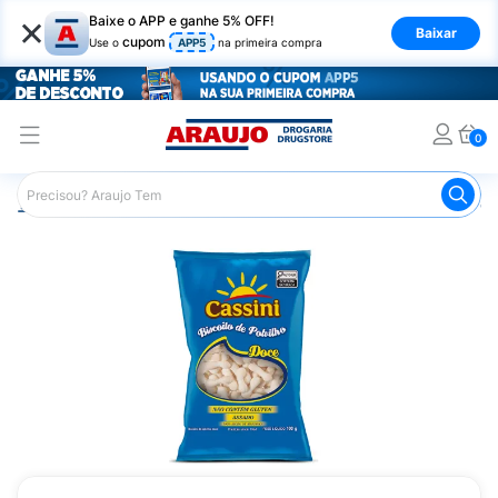
×
Baixe o APP e ganhe 5% OFF!
Baixar
cupom
Use o
APP5
na primeira compra
0
Araujo
Mercado
Biscoitos e Bolachas
Biscoito de Polv