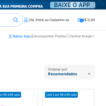
Olá, Entre ou Cadastre-se
R$ 0,00
0
Baixar App
Acompanhar Pedido
Central Araujo
Ordenar por:
or
R$ 4,99
cada
Leve 2 por
R$ 4,99
cada