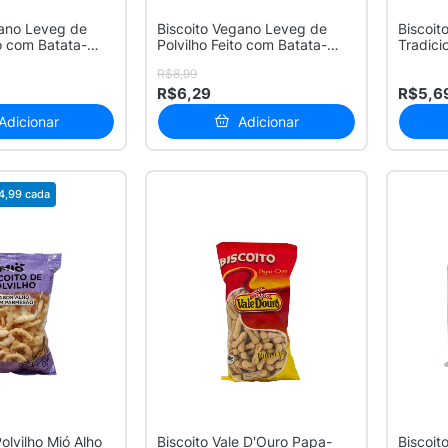
gano Leveg de
Biscoito Vegano Leveg de
Biscoit
to com Batata-
Polvilho Feito com Batata-
Tradici
Doce S...
R$8,99
R$6,29
R$5,6
Adicionar
Adicionar
4,99
cada
olvilho Mió Alho
Biscoito Vale D'Ouro Papa-
Biscoit