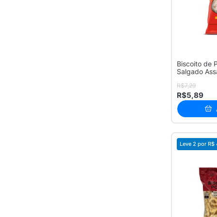
Biscoito de P
Salgado As
R$7,29
R$5,89
Leve 2 por
R$ 