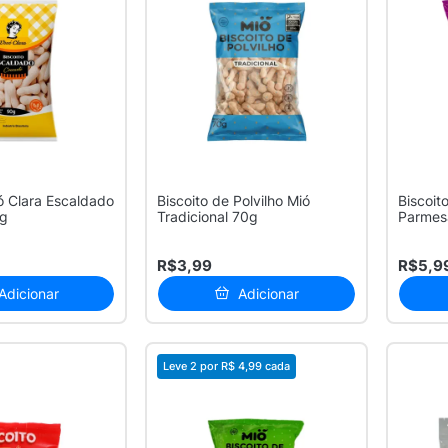
ó Clara Escaldado
Biscoito de Polvilho Mió
Biscoito
0g
Tradicional 70g
Parmes
R$3,99
R$5,9
Adicionar
Adicionar
Leve 2 por
R$ 4,99
cada