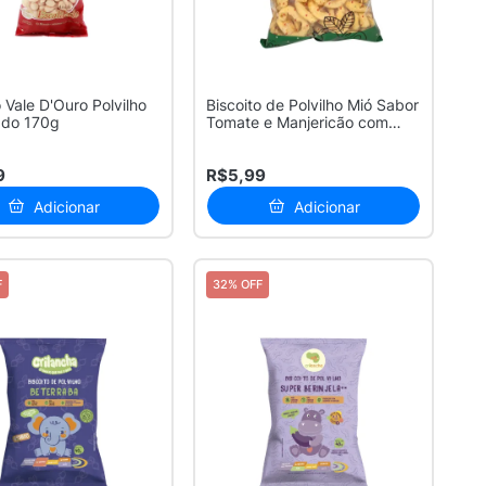
o Vale D'Ouro Polvilho
Biscoito de Polvilho Mió Sabor
ado 170g
Tomate e Manjericão com
Pa...
9
R$5,99
Adicionar
Adicionar
F
32% OFF