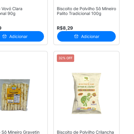
o Vovó Clara
Biscoito de Polvilho Sô Mineiro
onal 90g
Palito Tradicional 100g
9
R$8,29
Adicionar
Adicionar
32% OFF
o Sô Mineiro Gravetin
Biscoito de Polvilho Crilancha