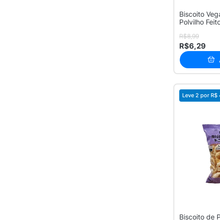
Biscoito Ve
Polvilho Fei
Doce S...
R$8,99
R$6,29
Leve 2 por
R$ 
Biscoito de P