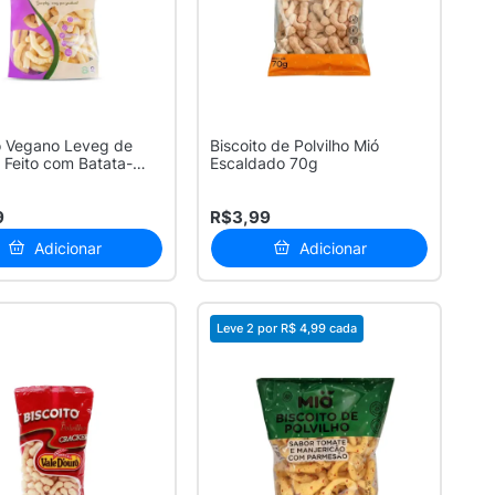
o Vegano Leveg de
Biscoito de Polvilho Mió
o Feito com Batata-
Escaldado 70g
..
9
R$3,99
Adicionar
Adicionar
Leve 2 por
R$ 4,99
cada