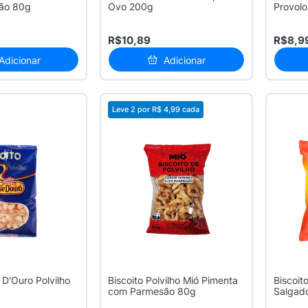
ão 80g
Ovo 200g
Provol
R$10,89
R$8,9
Adicionar
Adicionar
Leve 2 por
R$ 4,99
cada
 D'Ouro Polvilho
Biscoito Polvilho Mió Pimenta
Biscoito
com Parmesão 80g
Salgad