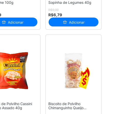
one 100g
Sopinha de Legumes 40g
R$9,99
9
R$6,79
Adicionar
Adicionar
 de Polvilho Cassini
Biscoito de Polvilho
o Assado 40g
Chimanguinho Queijo
Parmesão 130g