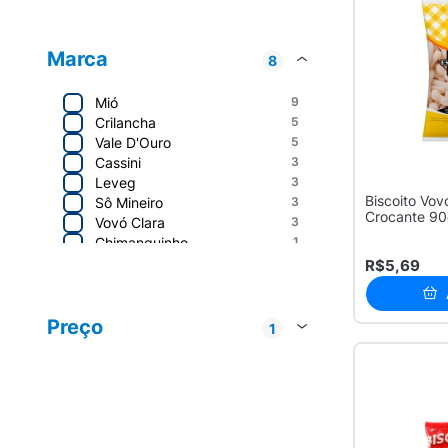
Marca
8
Mió
9
Crilancha
5
Vale D'Ouro
5
Cassini
3
Leveg
3
Biscoito Vov
Sô Mineiro
3
Crocante 9
Vovó Clara
3
Chimanguinho
1
R$5,69
MIÓ
9
Vale D Ouro
5
Preço
1
Venosan Brasil
5
Até R$ 20
32
Cassini
3
Leveg
3
Sô Mineiro
3
Vovó Clara
3
Chimanguinho
1