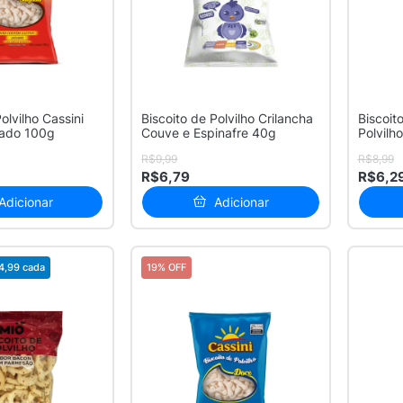
olvilho Cassini
Biscoito de Polvilho Crilancha
Biscoit
sado 100g
Couve e Espinafre 40g
Polvilh
Doce S.
R$9,99
R$8,99
R$6,79
R$6,2
Adicionar
Adicionar
4,99
cada
19% OFF