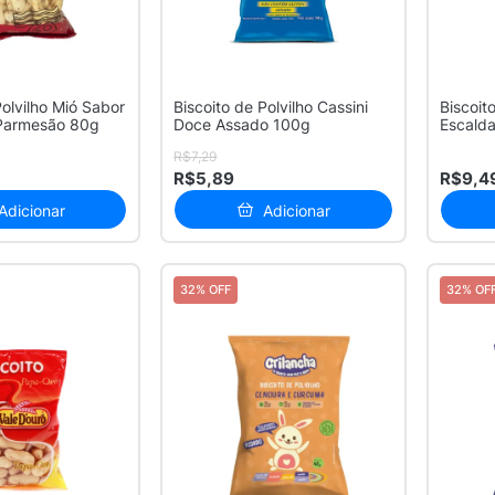
Polvilho Mió Sabor
Biscoito de Polvilho Cassini
Biscoit
Parmesão 80g
Doce Assado 100g
Escald
R$7,29
R$5,89
R$9,4
Adicionar
Adicionar
32% OFF
32% OF