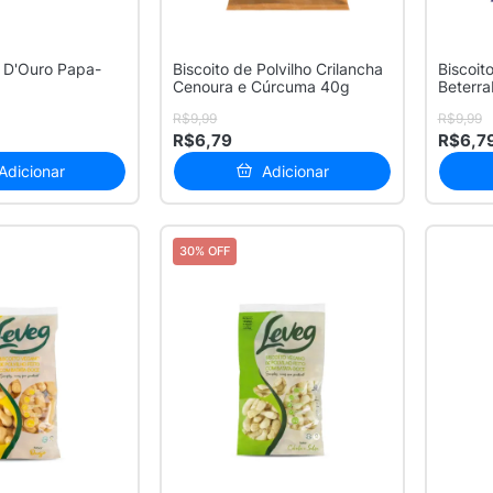
e D'Ouro Papa-
Biscoito de Polvilho Crilancha
Biscoit
Cenoura e Cúrcuma 40g
Beterr
R$9,99
R$9,99
R$6,79
R$6,7
Adicionar
Adicionar
30% OFF