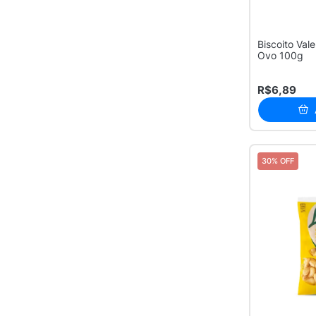
Biscoito Val
Ovo 100g
R$6,89
30% OFF