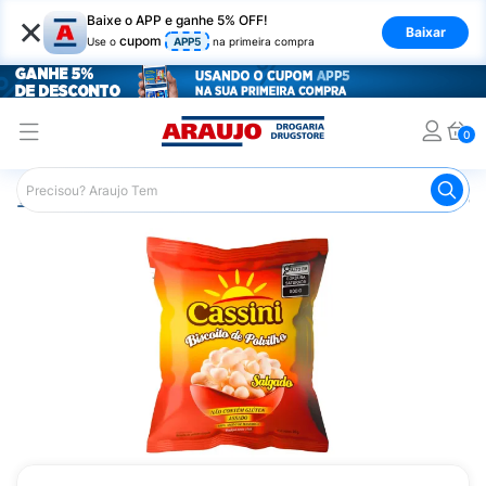
×
Baixe o APP e ganhe 5% OFF!
Baixar
cupom
Use o
APP5
na primeira compra
0
Araujo
Mercado
Biscoitos e Bolachas
Biscoito de Polv