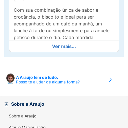
Com sua combinação única de sabor e
crocância, o biscoito é ideal para ser
acompanhado de um café da manhã, um
lanche à tarde ou simplesmente para aquele
petisco durante o dia. Cada mordida
proporciona uma experiência deliciosa que
Ver mais...
agrada a todos os gostos.
Além disso, o Biscoito de Polvilho Cassini é
uma alternativa saudável e saborosa, já que
não contém gordura saturada e é baixo em
A Araujo tem de tudo.
Posso te ajudar de alguma forma?
sódio. Envolva-se em momentos de sabor e
tradição com um produto que é sinônimo de
qualidade e carinho. Adicione o Biscoito de
Polvilho Cassini à sua lista de compras e
Sobre a Araujo
descubra a satisfação de um lanche que faz
Sobre a Araujo
você se sentir em casa!
Araujo Manipulação