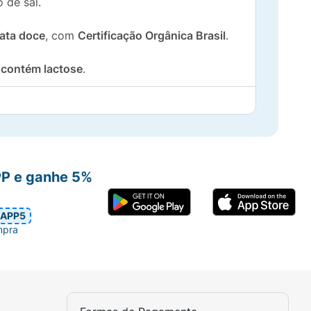
 de sal.
tata doce
, com
Certificação Orgânica Brasil
.
 contém lactose
.
el e ativo dos pequenos.
ndo que a criança consuma legumes de forma
PP e ganhe 5%
APP5
mpra