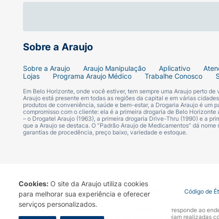
Sobre a Araujo
Sobre a Araujo
Araujo Manipulação
Aplicativo
Aten
Lojas
Programa Araujo Médico
Trabalhe Conosco
Em Belo Horizonte, onde você estiver, tem sempre uma Araujo perto de
Araujo está presente em todas as regiões da capital e em várias cidade
produtos de conveniência, saúde e bem-estar, a Drogaria Araujo é um pa
compromisso com o cliente: ela é a primeira drogaria de Belo Horizonte a
– o Drogatel Araujo (1963), a primeira drogaria Drive-Thru (1990) e a 
que a Araujo se destaca. O “Padrão Araujo de Medicamentos” dá nome
garantias de procedência, preço baixo, variedade e estoque.
Cookies:
O site da Araujo utiliza cookies
Termo de Uso
Portal da Privacidade
Covid-19
Código de É
para melhorar sua experiência e oferecer
serviços personalizados.
A Drogaria Araujo S/A informa que o seu site oficial corresponde ao e
marca. Para sua segurança recomendamos que não sejam realizadas com