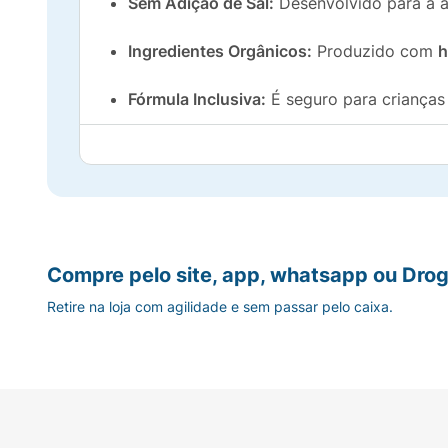
Sem Adição de Sal:
Desenvolvido para a al
Ingredientes Orgânicos:
Produzido com
h
Fórmula Inclusiva:
É seguro para crianças 
Rico em Nutrientes:
É uma fonte de
vitam
O Snack que Faz o Bem:
Biscoito de polvi
divertida.
Garanta o máximo de nutrição e sabor com
Compre pelo site, app, whatsapp ou Drog
Retire na loja com agilidade e sem passar pelo caixa.