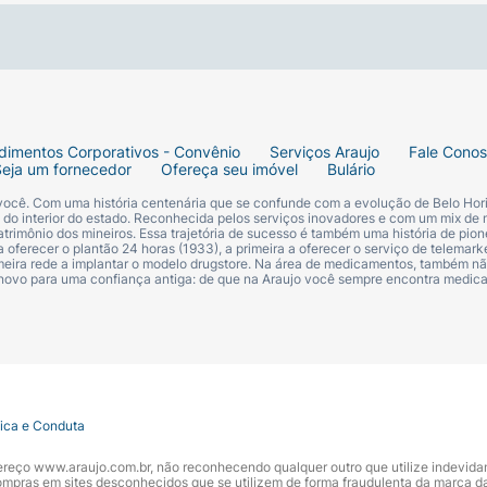
dimentos Corporativos - Convênio
Serviços Araujo
Fale Cono
Seja um fornecedor
Ofereça seu imóvel
Bulário
 você. Com uma história centenária que se confunde com a evolução de Belo Hori
s do interior do estado. Reconhecida pelos serviços inovadores e com um mix de 
trimônio dos mineiros. Essa trajetória de sucesso é também uma história de pion
 oferecer o plantão 24 horas (1933), a primeira a oferecer o serviço de telemarke
primeira rede a implantar o modelo drugstore. Na área de medicamentos, também nã
 novo para uma confiança antiga: de que na Araujo você sempre encontra medi
tica e Conduta
ndereço www.araujo.com.br, não reconhecendo qualquer outro que utilize indevid
pras em sites desconhecidos que se utilizem de forma fraudulenta da marca d