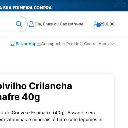
Olá, Entre ou Cadastre-se
R$ 0,00
0
Baixar App
Acompanhar Pedido
Central Araujo
olvilho Crilancha
nafre 40g
lho de Couve e Espinafre (40g). Assado, sem
 em vitaminas e minerais, é feito com legumes in