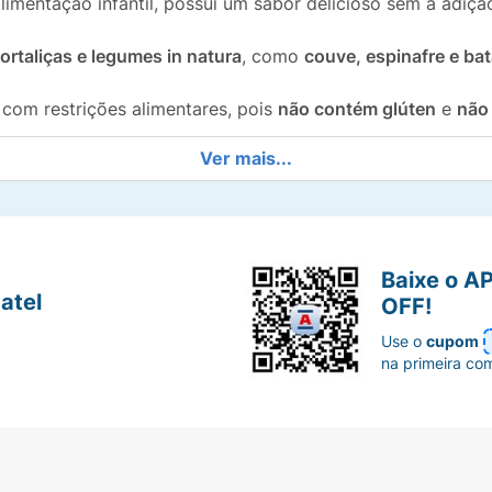
imentação infantil, possui um sabor delicioso sem a adição
ortaliças e legumes in natura
, como
couve, espinafre e ba
com restrições alimentares, pois
não contém glúten
e
não
Ver mais...
inas e minerais
, essenciais para o desenvolvimento saudáv
lho assado e leve, ideal para a lancheira escolar, garanti
Baixe o A
 o
Biscoito de Polvilho Crilancha Couve e Espinafre
!
atel
OFF!
Use o
cupom
na primeira co