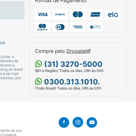
Formas de Pagamento
sco
Compre pelo
Drogatel
zonte, a
milhares de
(31) 3270-5000
eirismo e
ting do Brasil
(BH e Região) Todos os dias, 06h às 00h
o é de hoje
camentos com
0300.313.1010.
(Todo Brasil) Todos os dias, 06h às 00h
amente da sua
a Drogaria