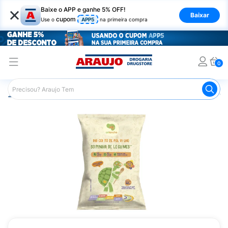
×
Baixe o APP e ganhe 5% OFF!
Baixar
cupom
Use o
APP5
na primeira compra
0
Araujo
Mercado
Biscoitos e Bolachas
Biscoito de Polv