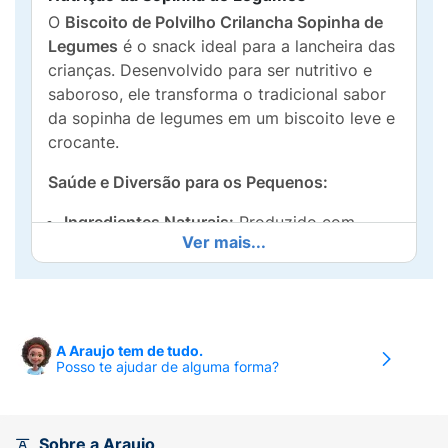
O
Biscoito de Polvilho Crilancha Sopinha de
Legumes
é o snack ideal para a lancheira das
crianças. Desenvolvido para ser nutritivo e
saboroso, ele transforma o tradicional sabor
da sopinha de legumes em um biscoito leve e
crocante.
Saúde e Diversão para os Pequenos:
Ingredientes Naturais:
Produzido com
Ver mais...
legumes in natura
como
batata doce,
brócolis e abobrinha
, garantindo um toque
nutritivo e saboroso.
Livre de Alergênicos Comuns:
A fórmula é
A Araujo tem de tudo.
segura e inclusiva, pois
não contém glúten,
Posso te ajudar de alguma forma?
não contém lactose e não contém ovo
.
Assado e Crocante:
Biscoito de polvilho
Sobre a Araujo
assado
e leve, com uma textura que as