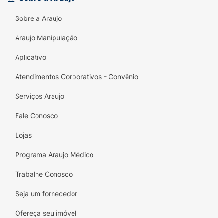
crianças adoram.
Sobre a Araujo
Enriquecido com Vitaminas:
Contém
Araujo Manipulação
Vitamina B
, contribuindo para a nutrição
diária.
Aplicativo
Perfeito para a Lancheira:
A embalagem de
Atendimentos Corporativos - Convênio
40g
é a porção individual ideal para levar
para a escola ou passeios.
Serviços Araujo
Garanta que seu filho se alimente de forma
Fale Conosco
divertida e saudável com o
Biscoito de
Lojas
Polvilho Crilancha Sopinha de Legumes
!
Programa Araujo Médico
Trabalhe Conosco
Seja um fornecedor
Ofereça seu imóvel