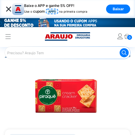
×
Baixe o APP e ganhe 5% OFF!
Baixar
cupom
Use o
APP5
na primeira compra
0
Araujo
Mercado
Biscoitos e Bolachas
Biscoito Cream