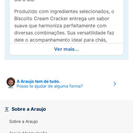
Produzido com ingredientes selecionados, o
Biscoito Cream Cracker entrega um sabor
suave que harmoniza perfeitamente com
diversas combinações. Sua versatilidade faz
dele o acompanhamento ideal para chás,
sopas ou para compor uma tábua de frios.
Ver mais...
Embalado para preservar a frescura e
crocância, você pode contar com Piraquê
para criar momentos especiais com sabor e
qualidade. Cada unidade é uma explosão de
A Araujo tem de tudo.
Posso te ajudar de alguma forma?
suavidade que torna qualquer refeição ou
lanche mais saboroso e agradável.
Experimente o Biscoito Piraquê Cream
Sobre a Araujo
Cracker e eleve suas degustações a um novo
nível. Uma escolha deliciosa que todos vão
Sobre a Araujo
adorar!