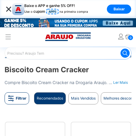
×
Baixe o APP e ganhe 5% OFF!
Baixar
cupom
Use o
APP5
na primeira compra
0
Araujo
Mercado
Biscoitos e Bolachas
Biscoito Cream
Biscoito Cream Cracker
Compre Biscoito Cream Cracker na Drogaria Araujo. Ideal para o seu café da manhã ou lanche da tarde. Entrega para todo o Brasil.
Ler Mais
Filtrar
Recomendados
Mais Vendidos
Melhores desconto