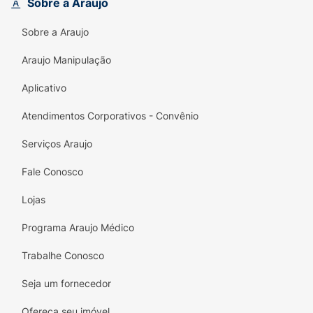
diferença de um produto que combina
Sobre a Araujo
qualidade, sabor e saúde em cada
Sobre a Araujo
embalagem!
Araujo Manipulação
Aplicativo
Atendimentos Corporativos - Convênio
Serviços Araujo
Fale Conosco
Lojas
Programa Araujo Médico
Trabalhe Conosco
Seja um fornecedor
Ofereça seu imóvel