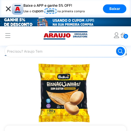
×
Baixe o APP e ganhe 5% OFF!
Baixar
cupom
Use o
APP5
na primeira compra
0
Araujo
Nutrição Saudável
Alimentos sem Glúten
Pães