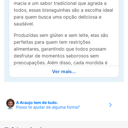
macia e um sabor tradicional que agrada a
todos, essas bisnaguinhas são a escolha ideal
para quem busca uma opção deliciosa e
saudável.
Produzidas sem glúten e sem leite, elas são
perfeitas para quem tem restrições
alimentares, garantindo que todos possam
desfrutar de momentos saborosos sem
preocupações. Além disso, cada mordida é
repleta de nutrientes, já que nossas
Ver mais...
bisnaguinhas são enriquecidas com 9
vitaminas e minerais, promovendo uma
alimentação balanceada.
Seja no café da manhã, no lanche da tarde ou
A Araujo tem de tudo.
Posso te ajudar de alguma forma?
como acompanhamento em refeições, as
Bisnaguinhas Sem Glúten da Belive são
versáteis e práticas. Experimente e sinta a