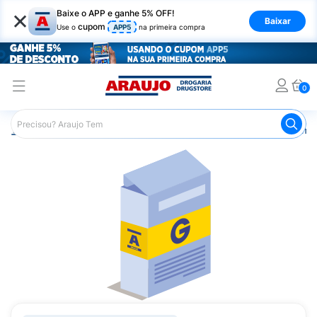
×
Baixe o APP e ganhe 5% OFF!
Baixar
cupom
Use o
APP5
na primeira compra
0
Araujo
Medicamentos
Remédios Cardiológicos
Reméd