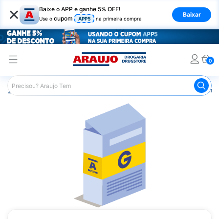
×
Baixe o APP e ganhe 5% OFF!
Baixar
cupom
Use o
APP5
na primeira compra
0
Araujo
Medicamentos
Remédios Cardiológicos
Reméd