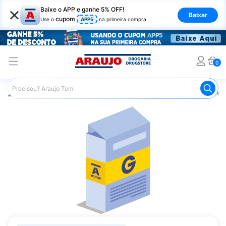
×
Baixe o APP e ganhe 5% OFF!
Baixar
cupom
Use o
APP5
na primeira compra
0
Araujo
Medicamentos
Remédios Cardiológicos
Reméd