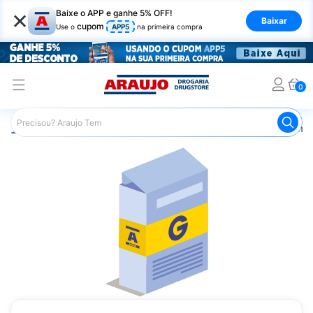
×
Baixe o APP e ganhe 5% OFF!
Baixar
cupom
Use o
APP5
na primeira compra
0
Araujo
Medicamentos
Remédios Cardiológicos
Reméd