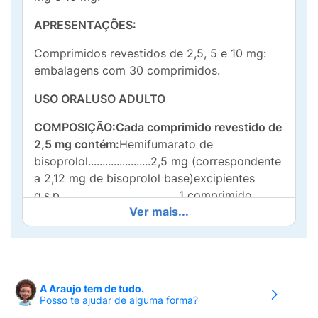
APRESENTAÇÕES:
Comprimidos revestidos de 2,5, 5 e 10 mg:
embalagens com 30 comprimidos.
USO ORALUSO ADULTO
COMPOSIÇÃO:Cada comprimido revestido de
2,5 mg contém:
Hemifumarato de
bisoprolol......................2,5 mg (correspondente
a 2,12 mg de bisoprolol base)excipientes
q.s.p. ........................................1 comprimido
Ver mais...
(celulose microcristalina, amido, laurilsulfato
de sódio, dióxido de silício, estearato de
magnésio, hipromelose, dióxido de titânio,
macrogol e polissorbato 80).
A Araujo tem de tudo.
Cada comprimido revestido de 5 mg
Posso te ajudar de alguma forma?
contém:
Hemifumarato de