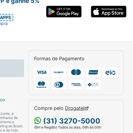
PP e ganhe 5%
APP5
mpra
Formas de Pagamento
sco
Compre pelo
Drogatel
zonte, a
milhares de
(31) 3270-5000
eirismo e
ting do Brasil
(BH e Região) Todos os dias, 06h às 00h
o é de hoje