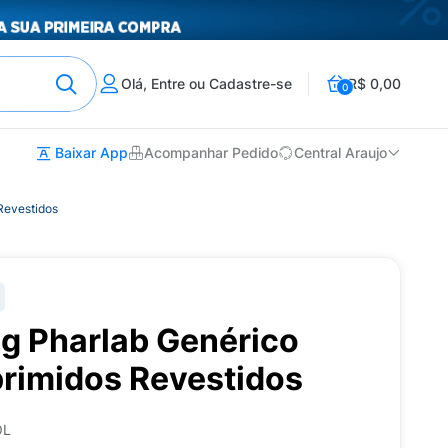
Olá, Entre ou Cadastre-se
R$ 0,00
0
Baixar App
Acompanhar Pedido
Central Araujo
Revestidos
mg Pharlab Genérico
imidos Revestidos
OL