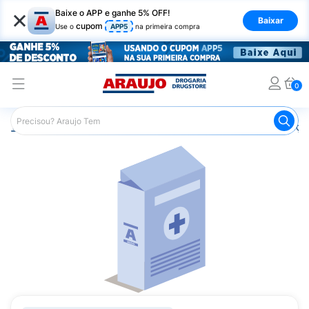
×
Baixe o APP e ganhe 5% OFF!
Baixar
cupom
Use o
APP5
na primeira compra
0
Araujo
Medicamentos
Remédios para Alergias e Infecçõ