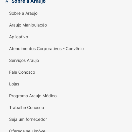
Sobre a Araujo
bater aquela vontade incontrolável de comer
um docinho. Prática e compacta, a BOLD
Sobre a Araujo
Wafer cabe na bolsa ou na mochila,
acompanhando você em qualquer lugar.
Araujo Manipulação
Principais Benefícios:
Aplicativo
Aporte Proteico:
Fornece 10g de proteína
Atendimentos Corporativos - Convênio
de qualidade por barra, auxiliando na
nutrição diária.
Serviços Araujo
Textura Surpreendente:
O contraste
Fale Conosco
perfeito entre a crocância do wafer e a
Lojas
cremosidade do chocolate branco.
Programa Araujo Médico
Sobremesa sem Culpa:
Sabor autêntico e
doce, ideal para matar a vontade de
Trabalhe Conosco
"gordices" de forma equilibrada.
Seja um fornecedor
Praticidade On-The-Go:
Embalagem
individual perfeita para levar para o
Ofereça seu imóvel