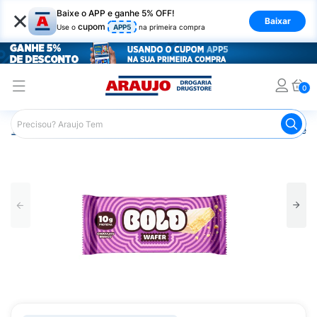
×
Baixe o APP e ganhe 5% OFF!
Baixar
cupom
Use o
APP5
na primeira compra
0
Araujo
Nutrição Saudável
Barrinhas
Barra de Proteín