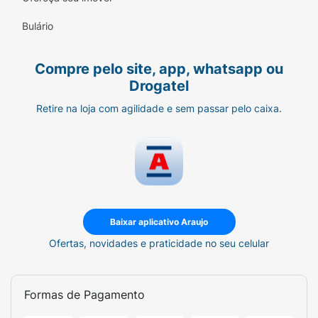
trabalho, academia ou viagens.
Bulário
Lanche Inteligente:
Proporciona saciedade
e energia sem pesar na consciência.
Compre pelo site, app, whatsapp ou
Drogatel
Sugestão de Consumo:
Retire na loja com agilidade e sem passar pelo caixa.
Pode ser consumida a qualquer momento do
dia! Experimente acompanhada de um café
fresquinho ou leve ao micro-ondas por 10 a
15 segundos (retirando da embalagem) para
uma experiência de chocolate branco
derretido ainda mais incrível.
Baixar aplicativo Araujo
Ficha Técnica:
Ofertas, novidades e praticidade no seu celular
Marca:
BOLD.
Linha:
Wafer.
Formas de Pagamento
Sabor:
Chocolate Branco.