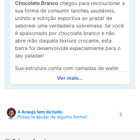
Chocolate Branco
chegou para revolucionar a
sua forma de consumir lanches saudáveis,
unindo a nutrição esportiva ao prazer de
saborear uma verdadeira sobremesa. Se você
é apaixonado por chocolate branco e não
abre mão daquela textura crocante, esta
barra foi desenvolvida especialmente para o
seu paladar!
Sua estrutura conta com camadas de wafer
incrivelmente crocantes, intercaladas e
Ver mais...
envolvidas por uma cobertura generosa de
chocolate branco que derrete na boca. Além
de ser uma experiência deliciosa, cada
unidade fornece
10g de proteína
, atuando
A Araujo tem de tudo.
como uma excelente aliada para a saciedade,
Posso te ajudar de alguma forma?
manutenção muscular e energia extra. É a
escolha perfeita para o lanche da tarde, pré
ou pós-treino, ou simplesmente para quando