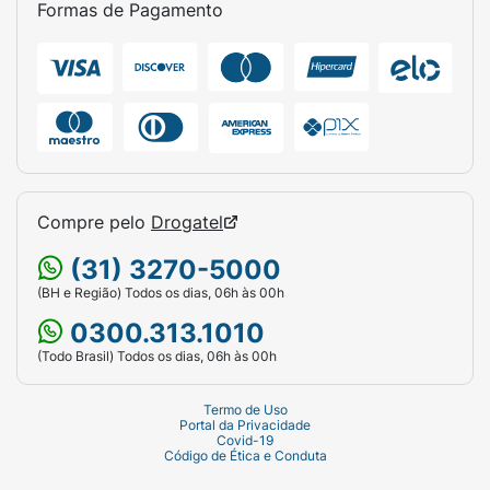
Formas de Pagamento
Conforto:
Design ergonômico com
almofadas que massageiam o seio.
Higiene:
Totalmente desmontável, fácil de
limpar e esterilizável.
Discreta:
Funcionamento silencioso, ideal
para usar em qualquer lugar.
Compre pelo
Drogatel
Garantia:
1 ano de garantia pela Incoterm.
(31) 3270-5000
Conteúdo:
Acompanha frasco coletor com
(BH e Região) Todos os dias, 06h às 00h
estampa lúdica.
0300.313.1010
(Todo Brasil) Todos os dias, 06h às 00h
Termo de Uso
Portal da Privacidade
Covid-19
Código de Ética e Conduta