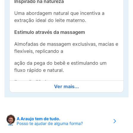
Inspirado na natureza
Uma abordagem natural que incentiva a
extração ideal do leite materno.
Estimulo através da massagem
Almofadas de massagem exclusivas, macias e
flexíveis, replicando a
ação da pega do bebê e estimulando um
fluxo rápido e natural.
Extração Efetiva
Ver mais...
Com um design suave o vácuo criado imita a
sucção do bebê para criar um fluxo constante
de leite.
A Araujo tem de tudo.
* Desmontável;
Posso te ajudar de alguma forma?
* Fácil de limpar;