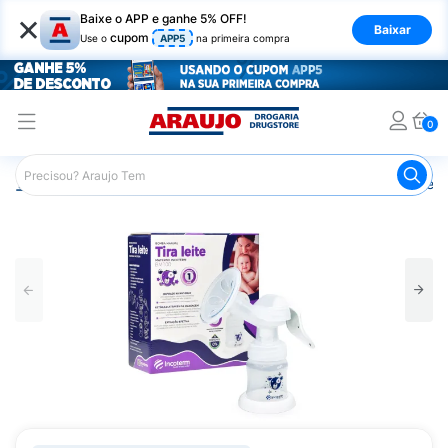
×
Baixe o APP e ganhe 5% OFF!
Baixar
cupom
Use o
APP5
na primeira compra
0
Araujo
Infantil
Amamentação
Bombinha de Tirar Leit