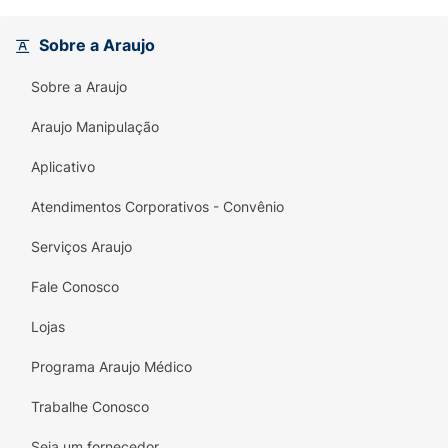
* Silencioso;
Sobre a Araujo
* Controle de sucção manual;
Sobre a Araujo
* Almofada de silicone macia;
Araujo Manipulação
* Livre de BPA;
Aplicativo
* Esterilizável.
Atendimentos Corporativos - Convênio
Principais Características
Serviços Araujo
Mais leite, naturalmente
Fale Conosco
A bomba manual tira leite materno Incoterm
Lojas
BM100 oferece controle total do nível de
sucção e ritmo de bombeamento.
Programa Araujo Médico
Eficácia comprovada clinicamente
Trabalhe Conosco
As almofadas de massagem macias flexionam
Seja um fornecedor