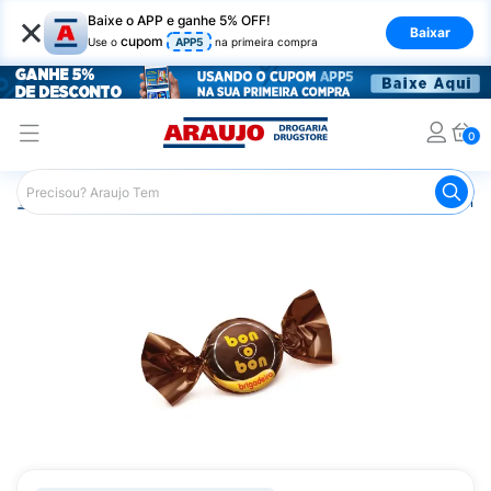
×
Baixe o APP e ganhe 5% OFF!
Baixar
cupom
Use o
APP5
na primeira compra
0
Araujo
Mercado
Chocolates
Bombons
Bombom Bon