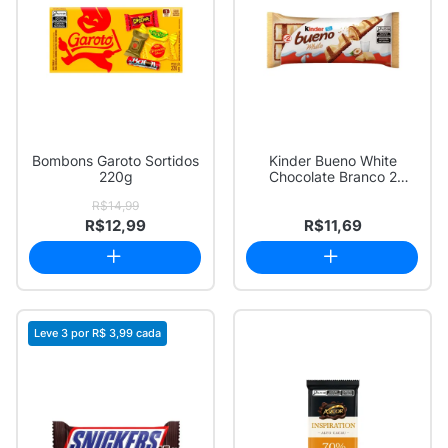
Bombons Garoto Sortidos
Kinder Bueno White
220g
Chocolate Branco 2
Unidades 39g
R$14,99
R$12,99
R$11,69
Leve 3 por
R$ 3,99
cada