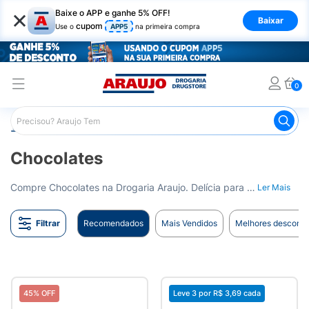
×
Baixe o APP e ganhe 5% OFF!
Baixar
cupom
Use o
APP5
na primeira compra
0
Araujo
Mercado
Chocolates
Chocolates
Compre Chocolates na Drogaria Araujo. Delícia para adoçar o seu dia. Entrega para todo o Brasil.
Ler Mais
Filtrar
Recomendados
Mais Vendidos
Melhores desconto
45% OFF
Leve 3 por
R$ 3,69
cada