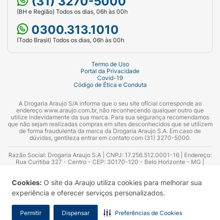
(31) 3270-5000
(BH e Região) Todos os dias, 06h às 00h
0300.313.1010
(Todo Brasil) Todos os dias, 06h às 00h
Termo de Uso
Portal da Privacidade
Covid-19
Código de Ética e Conduta
A Drogaria Araujo S/A informa que o seu site oficial corresponde ao
endereço www.araujo.com.br, não reconhecendo qualquer outro que
utilize indevidamente da sua marca. Para sua segurança recomendamos
que não sejam realizadas compras em sites desconhecidos que se utilizem
de forma fraudulenta da marca da Drogaria Araujo S.A. Em caso de
dúvidas, gentileza entrar em contato com (31) 3270-5000.
Razão Social: Drogaria Araujo S.A | CNPJ: 17.256.512.0001-16 | Endereço:
Rua Curitiba 327 - Centro - CEP: 30170-120 - Belo Horizonte - MG |
Telefones: 0300.313.1010 e (31) 3270-5000 Horário de funcionamento -
06:00h às 00:00h | Consultores técnicos responsáveis: Hairton Ayres
Cookies:
O site da Araujo utiliza cookies para melhorar sua
Azevedo Guimarães – CRF 10.965 | Yasmin Silva Alvarenga – CRF 52.584 -
Consultor substituto: Thiago Aguiar Pinheiro - CRF Nº 13.748. Alvará
experiência e oferecer serviços personalizados.
Sanitário: 2025020713 | Autorização de Funcionamento da Empresa (AFE):
7.16355-1
Permitir
Dispensar
Preferências de Cookies