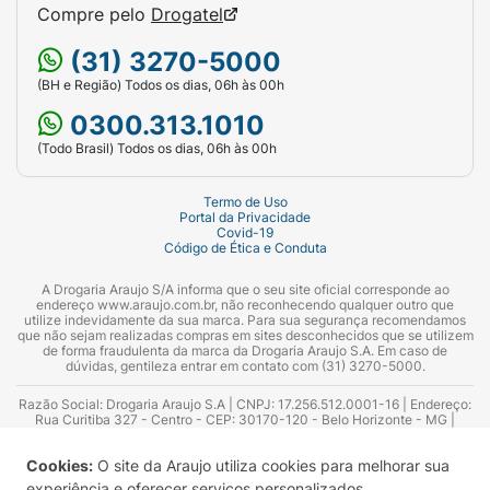
Compre pelo
Drogatel
(31) 3270-5000
(BH e Região) Todos os dias, 06h às 00h
0300.313.1010
(Todo Brasil) Todos os dias, 06h às 00h
Termo de Uso
Portal da Privacidade
Covid-19
Código de Ética e Conduta
A Drogaria Araujo S/A informa que o seu site oficial corresponde ao
endereço www.araujo.com.br, não reconhecendo qualquer outro que
utilize indevidamente da sua marca. Para sua segurança recomendamos
que não sejam realizadas compras em sites desconhecidos que se utilizem
de forma fraudulenta da marca da Drogaria Araujo S.A. Em caso de
dúvidas, gentileza entrar em contato com (31) 3270-5000.
Razão Social: Drogaria Araujo S.A | CNPJ: 17.256.512.0001-16 | Endereço:
Rua Curitiba 327 - Centro - CEP: 30170-120 - Belo Horizonte - MG |
Telefones: 0300.313.1010 e (31) 3270-5000 Horário de funcionamento -
06:00h às 00:00h | Consultores técnicos responsáveis: Hairton Ayres
Cookies:
O site da Araujo utiliza cookies para melhorar sua
Azevedo Guimarães – CRF 10.965 | Yasmin Silva Alvarenga – CRF 52.584 -
Consultor substituto: Thiago Aguiar Pinheiro - CRF Nº 13.748. Alvará
experiência e oferecer serviços personalizados.