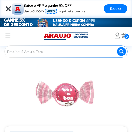
×
Baixe o APP e ganhe 5% OFF!
Baixar
cupom
Use o
APP5
na primeira compra
0
Araujo
Mercado
Chocolates
Bombons
Bombom Bo