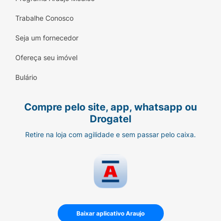
sorriso ao seu rosto e adoçar seus momentos.
Trabalhe Conosco
Experimente o Bombom Bon O Bon Sabor
Seja um fornecedor
Paçoca e deixe-se levar por essa tentação
doce!
Ofereça seu imóvel
Bulário
Compre pelo site, app, whatsapp ou
Drogatel
Retire na loja com agilidade e sem passar pelo caixa.
Baixar aplicativo Araujo