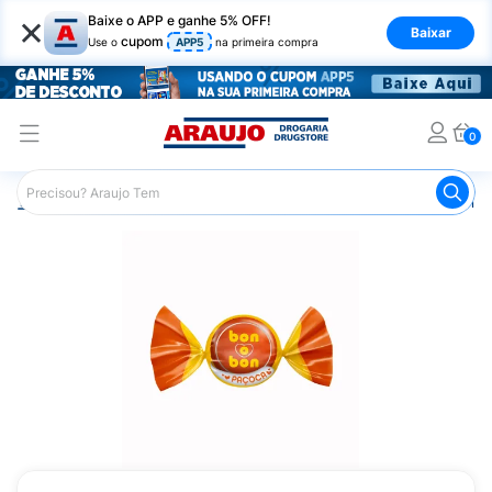
×
Baixe o APP e ganhe 5% OFF!
Baixar
cupom
Use o
APP5
na primeira compra
0
Araujo
Mercado
Chocolates
Bombons
Bombom Bo