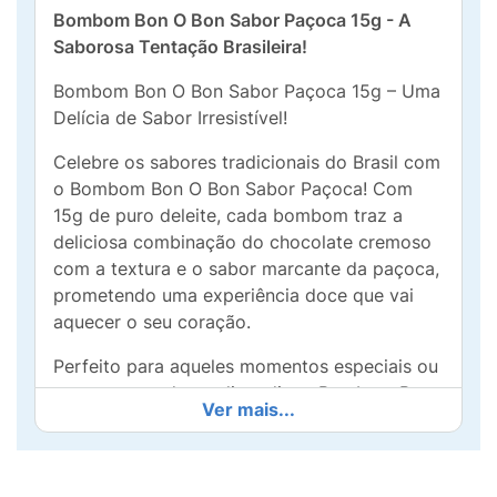
Bombom Bon O Bon Sabor Paçoca 15g - A
Saborosa Tentação Brasileira!
Bombom Bon O Bon Sabor Paçoca 15g – Uma
Delícia de Sabor Irresistível!
Celebre os sabores tradicionais do Brasil com
o Bombom Bon O Bon Sabor Paçoca! Com
15g de puro deleite, cada bombom traz a
deliciosa combinação do chocolate cremoso
com a textura e o sabor marcante da paçoca,
prometendo uma experiência doce que vai
aquecer o seu coração.
Perfeito para aqueles momentos especiais ou
para um agrado no dia a dia, o Bombom Bon
Ver mais...
O Bon Sabor Paçoca é ideal para qualquer
ocasião. Seja como um lanche saboroso, um
presentinho para amigos ou um mimo para si