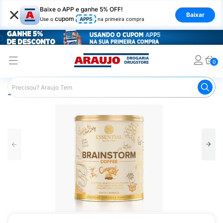
×
Baixe o APP e ganhe 5% OFF!
Baixar
cupom
Use o
APP5
na primeira compra
0
Araujo
Nutrição Saudável
Suplementos Esportivos
Pr