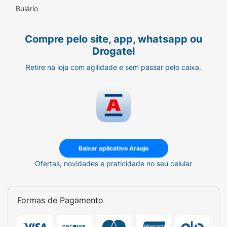
Bulário
“Este produto não é um medicamento.”
“Não exceder a recomendação diária de
Compre pelo site, app, whatsapp ou
consumo indicada na embalagem.”
Drogatel
“Mantenha fora do alcance de crianças.”
Retire na loja com agilidade e sem passar pelo caixa.
Baixar aplicativo Araujo
Ofertas, novidades e praticidade no seu celular
Formas de Pagamento