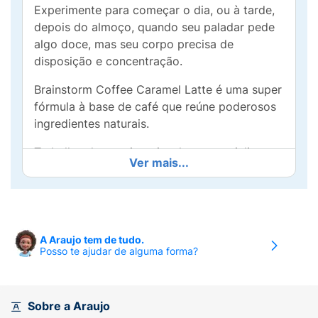
Experimente para começar o dia, ou à tarde,
depois do almoço, quando seu paladar pede
algo doce, mas seu corpo precisa de
disposição e concentração.
Brainstorm Coffee Caramel Latte é uma super
fórmula à base de café que reúne poderosos
ingredientes naturais.
Trabalhando em sinergia, eles potencializam
Ver mais...
as propriedades de cada um para favorecer a
energia, o foco e a concentração.
É perfeito para começar o seu dia, aumentar
o seu ritmo durante a tarde ou acompanhar
A Araujo tem de tudo.
você naqueles momentos que pedem uma
Posso te ajudar de alguma forma?
inspiração extra.
MODO DE PREPARO
Sobre a Araujo