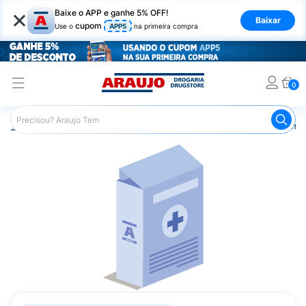
×
Baixe o APP e ganhe 5% OFF!
Baixar
cupom
Use o
APP5
na primeira compra
0
Araujo
Medicamentos
Remédios Cardiológicos
Reméd