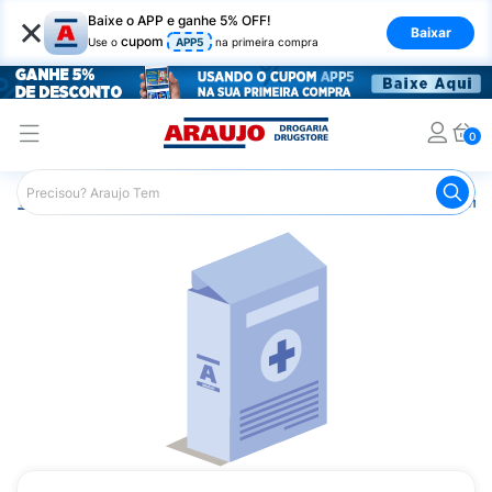
×
Baixe o APP e ganhe 5% OFF!
Baixar
cupom
Use o
APP5
na primeira compra
0
Araujo
Medicamentos
Remédios Cardiológicos
Reméd