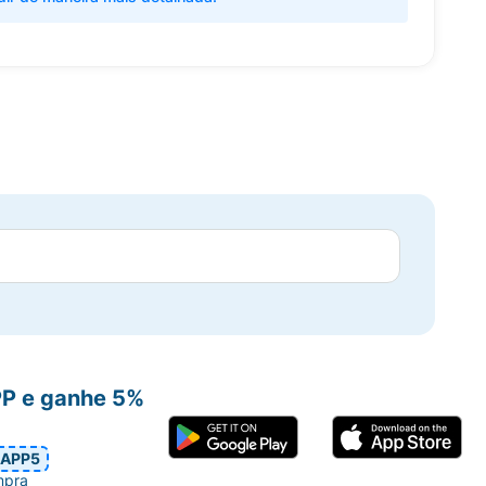
PP e ganhe 5%
APP5
mpra