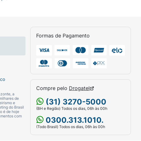
Formas de Pagamento
sco
Compre pelo
Drogatel
zonte, a
milhares de
(31) 3270-5000
eirismo e
ting do Brasil
(BH e Região) Todos os dias, 06h às 00h
o é de hoje
camentos com
0300.313.1010.
(Todo Brasil) Todos os dias, 06h às 00h