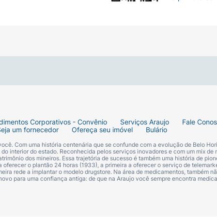
dimentos Corporativos - Convênio
Serviços Araujo
Fale Cono
Seja um fornecedor
Ofereça seu imóvel
Bulário
 você. Com uma história centenária que se confunde com a evolução de Belo Hori
s do interior do estado. Reconhecida pelos serviços inovadores e com um mix de 
trimônio dos mineiros. Essa trajetória de sucesso é também uma história de pion
 oferecer o plantão 24 horas (1933), a primeira a oferecer o serviço de telemarke
primeira rede a implantar o modelo drugstore. Na área de medicamentos, também nã
 novo para uma confiança antiga: de que na Araujo você sempre encontra medi