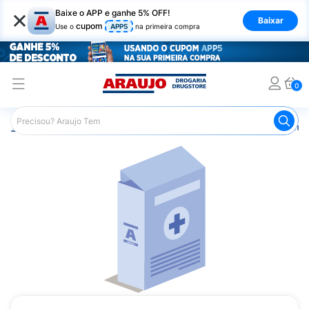
×
Baixe o APP e ganhe 5% OFF!
Baixar
cupom
Use o
APP5
na primeira compra
0
Araujo
Medicamentos
Remédios Cardiológicos
Reméd