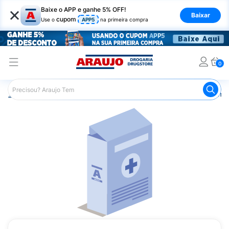
×
Baixe o APP e ganhe 5% OFF!
Baixar
cupom
Use o
APP5
na primeira compra
0
Araujo
Medicamentos
Remédios Cardiológicos
Reméd