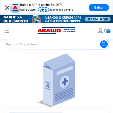
×
Baixe o APP e ganhe 5% OFF!
Baixar
cupom
Use o
APP5
na primeira compra
0
Araujo
Medicamentos
Remédios Cardiológicos
Reméd