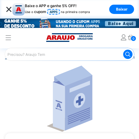
×
Baixe o APP e ganhe 5% OFF!
Baixar
cupom
Use o
APP5
na primeira compra
0
Araujo
Medicamentos
Remédios Cardiológicos
Reméd