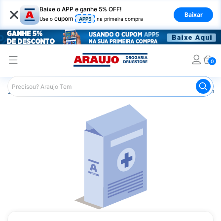
×
Baixe o APP e ganhe 5% OFF!
Baixar
cupom
Use o
APP5
na primeira compra
0
Araujo
Medicamentos
Remédios Cardiológicos
Reméd