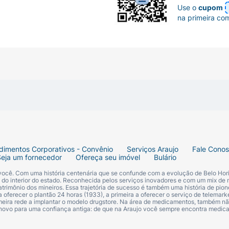
Use o
cupom
na primeira co
dimentos Corporativos - Convênio
Serviços Araujo
Fale Cono
Seja um fornecedor
Ofereça seu imóvel
Bulário
 você. Com uma história centenária que se confunde com a evolução de Belo Hori
s do interior do estado. Reconhecida pelos serviços inovadores e com um mix de 
trimônio dos mineiros. Essa trajetória de sucesso é também uma história de pion
 oferecer o plantão 24 horas (1933), a primeira a oferecer o serviço de telemarke
primeira rede a implantar o modelo drugstore. Na área de medicamentos, também nã
 novo para uma confiança antiga: de que na Araujo você sempre encontra medi