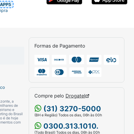
APP5
mpra
Formas de Pagamento
sco
Compre pelo
Drogatel
zonte, a
milhares de
(31) 3270-5000
eirismo e
ting do Brasil
(BH e Região) Todos os dias, 06h às 00h
o é de hoje
camentos com
0300.313.1010.
(Todo Brasil) Todos os dias, 06h às 00h