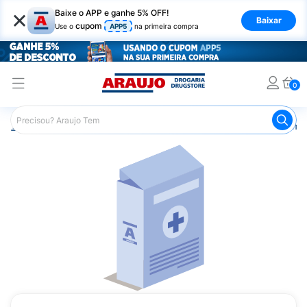
×
Baixe o APP e ganhe 5% OFF!
Baixar
cupom
Use o
APP5
na primeira compra
0
Araujo
Medicamentos
Remédios Cardiológicos
Reméd