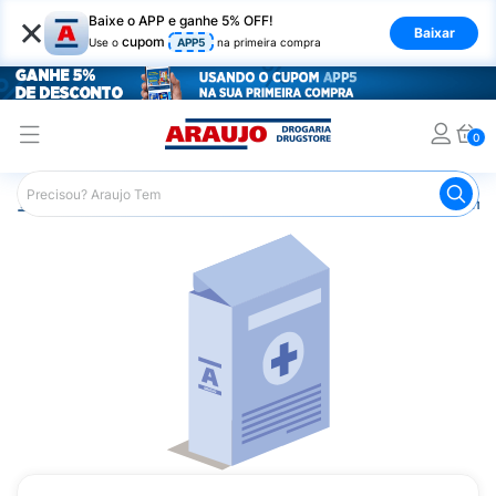
×
Baixe o APP e ganhe 5% OFF!
Baixar
cupom
Use o
APP5
na primeira compra
0
Araujo
Medicamentos
Remédios Cardiológicos
Reméd