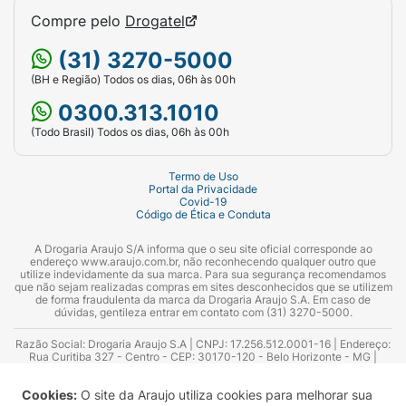
Compre pelo
Drogatel
(31) 3270-5000
(BH e Região) Todos os dias, 06h às 00h
0300.313.1010
(Todo Brasil) Todos os dias, 06h às 00h
Termo de Uso
Portal da Privacidade
Covid-19
Código de Ética e Conduta
A Drogaria Araujo S/A informa que o seu site oficial corresponde ao
endereço www.araujo.com.br, não reconhecendo qualquer outro que
utilize indevidamente da sua marca. Para sua segurança recomendamos
que não sejam realizadas compras em sites desconhecidos que se utilizem
de forma fraudulenta da marca da Drogaria Araujo S.A. Em caso de
dúvidas, gentileza entrar em contato com (31) 3270-5000.
Razão Social: Drogaria Araujo S.A | CNPJ: 17.256.512.0001-16 | Endereço:
Rua Curitiba 327 - Centro - CEP: 30170-120 - Belo Horizonte - MG |
Telefones: 0300.313.1010 e (31) 3270-5000 Horário de funcionamento -
06:00h às 00:00h | Consultores técnicos responsáveis: Hairton Ayres
Cookies:
O site da Araujo utiliza cookies para melhorar sua
Azevedo Guimarães – CRF 10.965 | Yasmin Silva Alvarenga – CRF 52.584 -