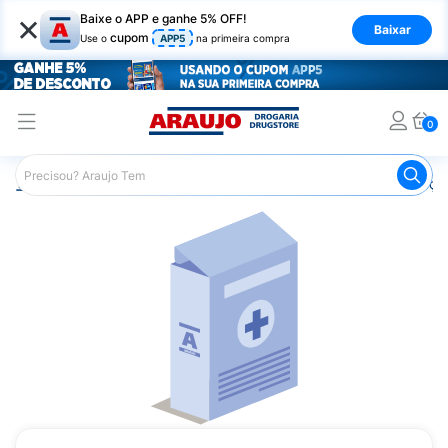
×
Baixe o APP e ganhe 5% OFF!
Baixar
cupom
Use o
APP5
na primeira compra
0
Araujo
Medicamentos
Remédios para Alergias e Infecçõ