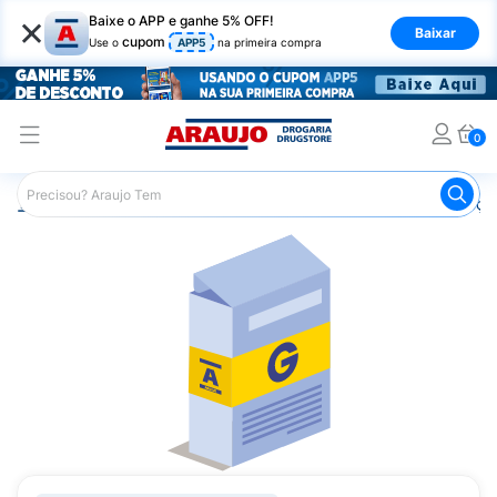
×
Baixe o APP e ganhe 5% OFF!
Baixar
cupom
Use o
APP5
na primeira compra
0
Araujo
Medicamentos
Remédios para Alergias e Infecçõ