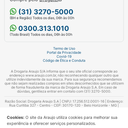
(31) 3270-5000
(BH e Região) Todos os dias, 06h às 00h
0300.313.1010
(Todo Brasil) Todos os dias, 06h às 00h
Termo de Uso
Portal da Privacidade
Covid-19
Código de Ética e Conduta
A Drogaria Araujo S/A informa que o seu site oficial corresponde ao
endereço www.araujo.com.br, não reconhecendo qualquer outro que
utilize indevidamente da sua marca. Para sua segurança recomendamos
que não sejam realizadas compras em sites desconhecidos que se utilizem
de forma fraudulenta da marca da Drogaria Araujo S.A. Em caso de
dúvidas, gentileza entrar em contato com (31) 3270-5000.
Razão Social: Drogaria Araujo S.A | CNPJ: 17.256.512.0001-16 | Endereço:
Rua Curitiba 327 - Centro - CEP: 30170-120 - Belo Horizonte - MG |
Telefones: 0300.313.1010 e (31) 3270-5000 Horário de funcionamento -
06:00h às 00:00h | Consultores técnicos responsáveis: Hairton Ayres
Cookies:
O site da Araujo utiliza cookies para melhorar sua
Azevedo Guimarães – CRF 10.965 | Yasmin Silva Alvarenga – CRF 52.584 -
Consultor substituto: Thiago Aguiar Pinheiro - CRF Nº 13.748. Alvará
experiência e oferecer serviços personalizados.
Sanitário: 2025020713 | Autorização de Funcionamento da Empresa (AFE):