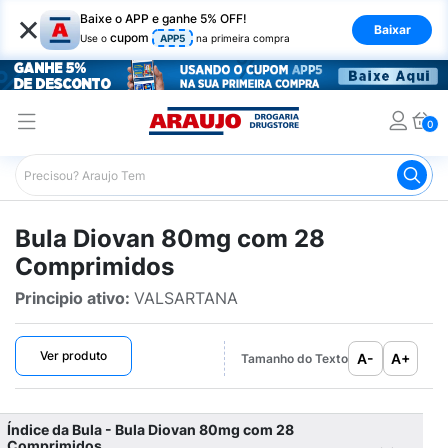
×
Baixe o APP e ganhe 5% OFF!
Baixar
cupom
Use o
APP5
na primeira compra
0
Araujo
Bulário Araujo
Diovan 80mg com 28 Comprimi
Bula Diovan 80mg com 28
Comprimidos
Principio ativo:
VALSARTANA
Ver produto
A-
A+
Tamanho do Texto
Índice da Bula - Bula Diovan 80mg com 28
Comprimidos