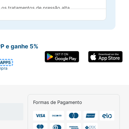
a os tratamentos de pressão alta,
sado para tratar a pressão arterial elevada.
uito tempo, pode danificar os vasos
cardíaca ou insuficiência renal. A pressão
mais diminui o risco de desenvolvimento
stá associada à falta de ar e inchaço dos
PP e ganhe 5%
oração não consegue bombear o sangue com
eram um ataque cardíaco (infarto do
APP5
mpra
os como antagonistas do receptor da
cia do organismo que causa constrição dos
 angiotensina II. Como resultado, as veias
 porque este medicamento foi prescrito para
Formas de Pagamento
eação alérgica ou incomum à valsartana ou
a ou planejando engravidar. - durante a