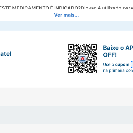
 ESTE MEDICAMENTO É INDICADO?
Diovan é utilizado par
Ver mais...
cárdio em pacientes recebendo terapêutica usual. Diovan é u
de trabalho do coração e artérias. Se isto continuar por m
e resultar em um acidente vascular cerebral, insuficiência 
 cardíacos. A redução da pressão arterial para valores nor
tratar a insuficiência cardíaca. A insuficiência cardíaca e
Baixe o A
. A insuficiência cardíaca ocorre quando o músculo do c
atel
OFF!
iovan pode também ser usado para tratar pessoas que sofr
Use o
cupom
uzir problemas cardíacos.
na primeira co
?
Diovan pertence a uma classe de medicamentos conhecid
e da pressão arterial alta. A angiotensina II é uma substân
 da pressão arterial. O Diovan atua bloqueando o efeito da
você tiver qualquer dúvida sobre como Diovan funciona ou
CAMENTO?
Não tome Diovan: - se você já apresentou uma r
listado na bula (vide “Composição”). - se você está grávid