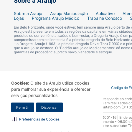
Sobre a Araujo
amamentação. - se você tem alto nível de 
de insulina) enquanto está tomando alisquir
Sobre a Araujo
Araujo Manipulação
Aplicativo
Aten
informe ao seu médico antes de utilizar Dio
Lojas
Programa Araujo Médico
Trabalhe Conosco
Em Belo Horizonte, onde você estiver, tem sempre uma Araujo perto de
Este medicamento é contraindicado para uso
Araujo está presente em todas as regiões da capital e em várias cidade
produtos de conveniência, saúde e bem-estar, a Drogaria Araujo é um pa
compromisso com o cliente: ela é a primeira drogaria de Belo Horizonte a
– o Drogatel Araujo (1963), a primeira drogaria Drive-Thru (1990) e a 
Este medicamento não deve ser utilizado p
que a Araujo se destaca. O “Padrão Araujo de Medicamentos” dá nome
de gravidez.
garantias de procedência, preço baixo, variedade e estoque.
4. O QUE DEVO SABER ANTES DE USAR 
das instruções gerais dessa bula. Cuidados
Cookies:
O site da Araujo utiliza cookies
• Se você tem uma doença hepática;• Se vo
Termo de Uso
Portal da Privacidade
Covid-19
Código de É
para melhorar sua experiência e oferecer
chamado inibidor da ECA, juntamente com um
serviços personalizados.
A Drogaria Araujo S/A informa que o seu site oficial corresponde ao e
tomando doses elevadas de um diurético;• S
marca. Para sua segurança recomendamos que não sejam realizadas com
Araujo S.A. Em caso de dúvidas, gentileza entrar em contato com (31)
Permitir
Dispensar
médico para iniciar cuidadosamente o seu t
principalmente na face e na garganta quand
Razão Social: Drogaria Araujo S.A | CNPJ: 17.256.512.0001-16 | Endere
Preferências de Cookies
0300.313.1010 e (31) 3270-5000 Horário de funcionamento - 06:00h à
tomar Diovan® e contate seu médico. Você 
10.965 | Yasmin Silva Alvarenga – CRF 52.584 - Consultor substituto: T
algum destes tópicos se aplicar a você, in
Funcionamento da Empresa (AFE): 7.16355-1