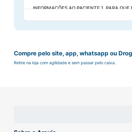
INFORMAÇÕES AO PACIENTE.1. PARA QUE
insuficiência cardíaca e pós-infarto do mio
A pressão arterial elevada aumenta a carga 
sanguíneos do cérebro, coração e rins, e pod
arterial elevada aumenta o risco de ataques
destas doenças. Diovan também é usado para 
pés e pernas devido ao acúmulo de fluidos
Compre pelo site, app, whatsapp ou Drog
força suficiente para abastecer o corpo. D
Retire na loja com agilidade e sem passar pelo caixa.
miocárdio) para melhorar a sobrevida e red
2. COMO ESTE MEDICAMENTO FUNCIONA
angiotensina II, os quais ajudam no control
vasos sanguíneos, causando assim o aumento
relaxam e a pressão sanguínea diminui. Se 
você, converse com o seu médico.
3. QUANDO NÃO DEVO USAR ESTE MEDI
a qualquer outro componente da formulação 