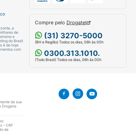
chamado diabetes mellitus não dependente
ial. Se algum destes se aplicar a você,
sco
édico.
Compre pelo
Drogatel
zonte, a
milhares de
(31) 3270-5000
eirismo e
ting do Brasil
(BH e Região) Todos os dias, 06h às 00h
o é de hoje
iatamente seu médico em caso de suspeita
camentos com
0300.313.1010.
(Todo Brasil) Todos os dias, 06h às 00h
idadosamente. Elas podem ser diferentes
;• Se você já está tomando um medicamento
ocê está tendo vômitos ou diarreia ou está
amente da sua
ataque cardíaco. Siga as instruções do seu
a Drogaria
renal.• Se você já teve inchaço
). Se você tem estes sintomas, pare de
es:
es – CRF
o com inibidor da ECA ou alisquireno. Se
ão de