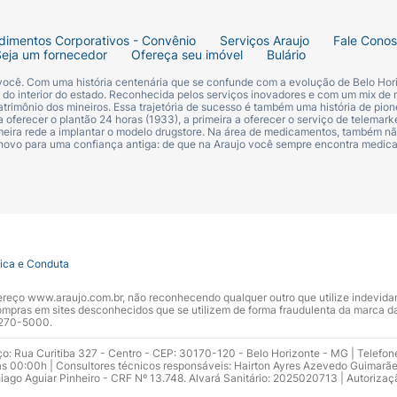
açúcar no sangue e tem diabetes mellitus tipo 2 (também 
eno, um medicamento utilizado para diminuir a pressão arter
dimentos Corporativos - Convênio
Serviços Araujo
Fale Cono
van. Se você acha que pode ser alérgico, informe ao seu m
Seja um fornecedor
Ofereça seu imóvel
Bulário
 você. Com uma história centenária que se confunde com a evolução de Belo Hori
 por lactantes.
s do interior do estado. Reconhecida pelos serviços inovadores e com um mix de 
trimônio dos mineiros. Essa trajetória de sucesso é também uma história de pion
 oferecer o plantão 24 horas (1933), a primeira a oferecer o serviço de telemarke
primeira rede a implantar o modelo drugstore. Na área de medicamentos, também nã
or mulheres grávidas sem orientação médica. Informe imed
 novo para uma confiança antiga: de que na Araujo você sempre encontra medi
ESTE MEDICAMENTO?
Siga as orientações do seu médico cu
 e precauções:
cê tem uma doença renal grave ou é submetido à diálise
tica e Conduta
 betabloqueador para tratar insuficiência cardíaca;• Se v
ndereço www.araujo.com.br, não reconhecendo qualquer outro que utilize indevid
e você está com insuficiência cardíaca ou tem história de 
pras em sites desconhecidos que se utilizem de forma fraudulenta da marca d
 3270-5000.
ratamento. Seu médico também pode verificar a sua função 
o tomou outros medicamentos (incluindo inibidores da ECA
ço: Rua Curitiba 327 - Centro - CEP: 30170-120 - Belo Horizonte - MG | Telefon
s 00:00h | Consultores técnicos responsáveis: Hairton Ayres Azevedo Guimarã
não deve tomar Diovan novamente.• Se você faz tratament
hiago Aguiar Pinheiro - CRF Nº 13.748. Alvará Sanitário: 2025020713 | Autorizaç
forme ao seu médico antes de tomar Diovan.