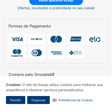
Baixar aplicativo Araujo
Ofertas, novidades e praticidade no seu celular
Formas de Pagamento
Compre pelo
Drogatel
(31) 3270-5000
Cookies:
O site da Araujo utiliza cookies para melhorar sua
experiência e oferecer serviços personalizados.
(BH e Região) Todos os dias, 06h às 00h
0300.313.1010
Permitir
Dispensar
Preferências de Cookies
(Todo Brasil) Todos os dias, 06h às 00h