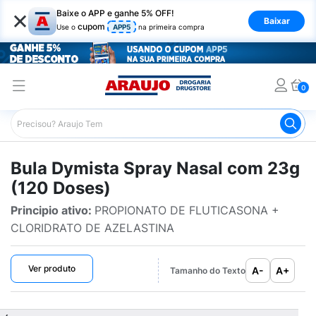
×
Baixe o APP e ganhe 5% OFF!
Baixar
cupom
Use o
APP5
na primeira compra
0
Araujo
Bulário Araujo
Dymista Spray Nasal com 23g (
Bula Dymista Spray Nasal com 23g
(120 Doses)
Principio ativo:
PROPIONATO DE FLUTICASONA +
CLORIDRATO DE AZELASTINA
Ver produto
A-
A+
Tamanho do Texto