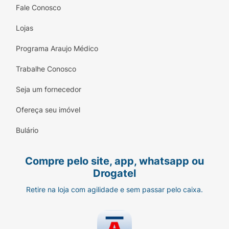
Fale Conosco
Como usar Dymista Spray Nasal?
Lojas
Dymista é um spray nasal, ou seja, deve ser
administrada pelo nariz (via nasal). Porém,
Programa Araujo Médico
antes de tudo, você deve preparar a solução.
Trabalhe Conosco
Veja o passo a passo.
Seja um fornecedor
Preparação do Spray
Ofereça seu imóvel
Comece agitando o frasco por 5
segundos e remova a tampa protetora;
Bulário
Compre pelo site, app, whatsapp ou
Drogatel
Retire na loja com agilidade e sem passar pelo caixa.