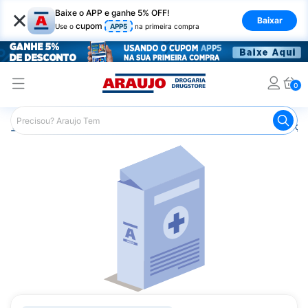
×
Baixe o APP e ganhe 5% OFF!
Baixar
cupom
Use o
APP5
na primeira compra
0
Araujo
Medicamentos
Remédios para Alergias e Infecçõ