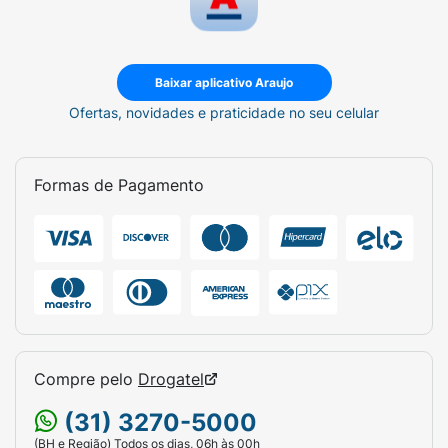
Na primeira utilização, pressione a
Baixar aplicativo Araujo
válvula para baixo esguichando para o
Ofertas, novidades e praticidade no seu celular
ar;
Acione a válvula colocando os dois
dedos em cada lado da bomba de spray
Formas de Pagamento
e o polegar na parte inferior do frasco;
Pressione para baixo e libere a válvula 6
vezes até que uma névoa fina apareça;
Compre pelo
Drogatel
(31) 3270-5000
(BH e Região) Todos os dias, 06h às 00h