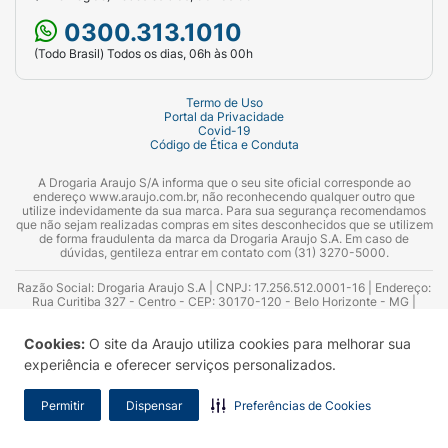
0300.313.1010
(Todo Brasil) Todos os dias, 06h às 00h
Termo de Uso
Portal da Privacidade
Agora seu spray está pronto para ser
Covid-19
Código de Ética e Conduta
utilizado!
A Drogaria Araujo S/A informa que o seu site oficial corresponde ao
Caso você fique mais de 7 dias sem fazer uso
endereço www.araujo.com.br, não reconhecendo qualquer outro que
utilize indevidamente da sua marca. Para sua segurança recomendamos
de Dymista, repita o processo acima.
que não sejam realizadas compras em sites desconhecidos que se utilizem
de forma fraudulenta da marca da Drogaria Araujo S.A. Em caso de
dúvidas, gentileza entrar em contato com (31) 3270-5000.
Usando o spray
Razão Social: Drogaria Araujo S.A | CNPJ: 17.256.512.0001-16 | Endereço:
Agite o frasco por 5 segundos e então
Rua Curitiba 327 - Centro - CEP: 30170-120 - Belo Horizonte - MG |
remova a tampa protetora;
Telefones: 0300.313.1010 e (31) 3270-5000 Horário de funcionamento -
06:00h às 00:00h | Consultores técnicos responsáveis: Hairton Ayres
Cookies:
O site da Araujo utiliza cookies para melhorar sua
Azevedo Guimarães – CRF 10.965 | Yasmin Silva Alvarenga – CRF 52.584 -
Assoe o nariz antes para limpar suas
Consultor substituto: Thiago Aguiar Pinheiro - CRF Nº 13.748. Alvará
experiência e oferecer serviços personalizados.
Sanitário: 2025020713 | Autorização de Funcionamento da Empresa (AFE):
narinas;
7.16355-1
Permitir
Dispensar
Preferências de Cookies
Incline a cabeça ligeiramente para baixo,
nunca para trás;