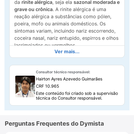
da
rinite alérgica
, seja ela
sazonal moderada e
grave ou crônica
. A rinite alérgica é uma
reação alérgica a substâncias como pólen,
poeira, mofo ou animais domésticos. Os
sintomas variam, incluindo nariz escorrendo,
coceira nasal, nariz entupido, espirros e olhos
lacrimejados ou vermelhos.
Ver mais...
Como funciona o Dymista Spray Nasal?
O Dymista combina a ação de seus dois
Consultor técnico responsável:
princípios ativos para aliviar os sintomas da
Hairton Ayres Azevedo Guimarães
rinite. O
cloridrato azelastina
tem ação
anti-
CRF 10.965
histamínica
que impede os efeitos das
Este conteúdo foi criado sob a supervisão
histaminas
, substâncias que o corpo produz
técnica do Consultor responsável.
como parte da reação alérgica.
Já o
propionato de fluticasona
é um
Perguntas Frequentes do Dymista
corticoide
, tipo de medicamento indicado
para reduzir a inflamação. A combinação dos