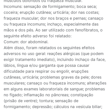
músculos doloridos ou fraqueza muscular.
Incomuns: sensação de formigamento; boca seca;
coceira; erupção cutânea; urticária; dor nas costas;
fraqueza muscular; dor nos braços e pernas; cansaço
ou fraqueza incomuns; inchaço, especialmente das
mãos e dos pés. Ao ser utilizado com fenofibratos, o
seguinte efeito adverso foi relatado:
Comum: dor abdominal.
Além disso, foram relatados os seguintes efeitos
adversos no uso geral: reações alérgicas (que podem
exigir tratamento imediato), incluindo inchaço da face,
lábios, língua e/ou garganta que possa causar
dificuldade para respirar ou engolir, erupções
cutâneas, urticária; problemas graves da pele; dores
musculares; cansaço ou fraqueza incomuns; alterações
em alguns exames laboratoriais de sangue; problemas
no fígado; inflamação no pâncreas; constipação
(prisão de ventre); tontura; sensação de
formigamento; depressão; cálculos na vesícula biliar;