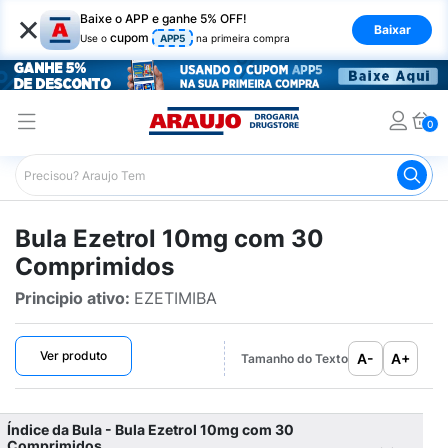
×
Baixe o APP e ganhe 5% OFF!
Baixar
cupom
Use o
APP5
na primeira compra
0
Araujo
Bulário Araujo
Ezetrol 10mg com 30 Comprimi
Bula Ezetrol 10mg com 30
Comprimidos
Principio ativo:
EZETIMIBA
Ver produto
A-
A+
Tamanho do Texto
Índice da Bula - Bula Ezetrol 10mg com 30
Comprimidos