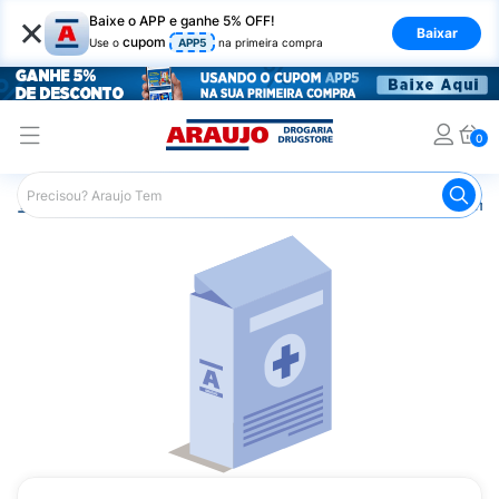
×
Baixe o APP e ganhe 5% OFF!
Baixar
cupom
Use o
APP5
na primeira compra
0
Araujo
Medicamentos
Remédios Cardiológicos
Reméd